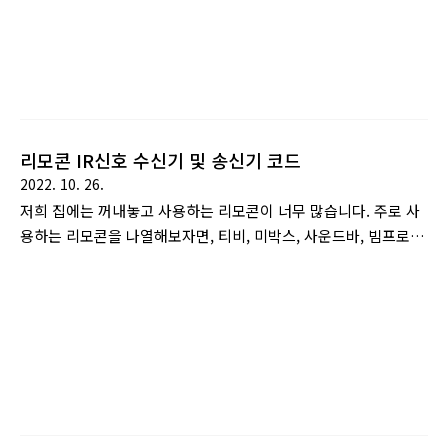
가 아쉽거나 지정 가능한 기기의 수가 한..
콘이 너무 많으니 관리도 어렵고 사용 www.choogo.net 기존
에 리모콘 제작을 중단했던 이유는 IR신호가 너무 약하고 발신각
도가 좁았던 문제의 해결이 안되서 였는데, 고휘도 IR LED와 트
랜지스터를 사용해서 해결했습니다. 문제는;; 예전 코드 작성시
사용했던 라이브러리 버전도 기억이 안나고.. 그때 잘 되던게 지
금 잘 안되길래.. 다시 코드 정리를 했습니다. 물론 라이브러리 ..
리모콘 IR신호 수신기 및 송신기 코드
2022. 10. 26.
저희 집에는 꺼내놓고 사용하는 리모콘이 너무 많습니다. 주로 사
용하는 리모콘을 나열해보자면, 티비, 미박스, 사운드바, 빔프로
젝터 정도가 됩니다. 리모콘이 너무 많으니 관리도 어렵고 사용
도 불편해서 통합 리모콘을 만들기로 결심했습니다. 일단 리모컨
수신기 코드부터 작성했습니다. 구글링을 하면 여러 기본예제들
이 있습니다. 기본 예제를 토대로 조금 수정했습니다. 먼저, 수신
기 코드는 아래와 같습니다. #include // Tell IRremote
which Arduino pin is connected to the IR Receiver
(TSOP4838) #if defined(ESP32) int IR_RECEIVE_PIN = 15;
#else int IR_RECEIVE_PIN = 11; #endif IRrec..