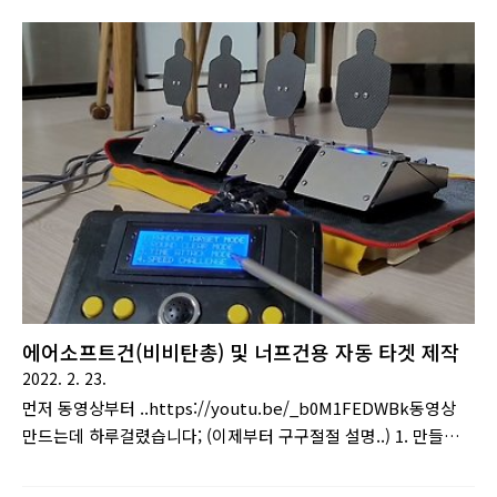
사는것보다 전동 급탄기가 어떨까 하는 생각이 들어서 알아보다
보니 전동 급탄기의 가격이 너무 높았습니다.(싼게) 없으면 만든
다 정신으로 급탄기 제작을 시작하게 되었습니다. 기구설계는 프
로이를 사용했습니다.주요 부품으로 아두이노(Nano), 스텝다운
(12v), 모터드라이버(L298N) 를 사용했습니다.일단은 구동부만
구현 했고 이외에도 구상해둔 기능이 많은데 과연 다 해낼수 있
을지..완성품은 케이스를 따로 설계하지 않고 시중에 판매중인 군
용탄통에..
에어소프트건(비비탄총) 및 너프건용 자동 타겟 제작
2022. 2. 23.
먼저 동영상부터 ..https://youtu.be/_b0M1FEDWBk동영상
만드는데 하루걸렸습니다; (이제부터 구구절절 설명..) 1. 만들게
된 계기. 저는 여러 취미를 갖고 있는데 그 중 하나는 에어소프트
건(비비탄 총)을 가지고 노는 것입니다.게임을 뛰거나 하지는 않