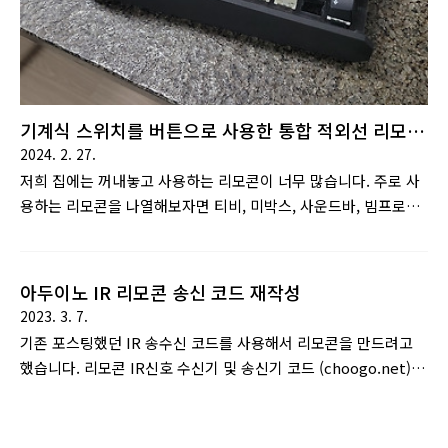
들이..
기계식 스위치를 버튼으로 사용한 통합 적외선 리모
컨 만들기
2024. 2. 27.
저희 집에는 꺼내놓고 사용하는 리모콘이 너무 많습니다. 주로 사
용하는 리모콘을 나열해보자면 티비, 미박스, 사운드바, 빔프로젝
터 정도가 됩니다. 요새는 스마트티비가 허브 역할을 하기 때문
에 굳이 통합리모컨이 필요가 없지만 저희집은 구형티비를 사용
하기 때문에 각각의 리모컨을 하나로 묶어 줄 필요가 있었습니
아두이노 IR 리모콘 송신 코드 재작성
다. 스마트폰으로 제어할 수 있는 통합리모컨허브 제품도 많이 있
2023. 3. 7.
고 사용도 해봤지만.. 그런 제품들이 저에게는 굉장히 불편했습니
기존 포스팅했던 IR 송수신 코드를 사용해서 리모콘을 만드려고
다. 스마트폰으로 제어하는 제품들은 아무래도 물리적인 버튼을
했습니다. 리모콘 IR신호 수신기 및 송신기 코드 (choogo.net)
누르는 리모컨만큼 편하지는 않습니다. 적외선 신호를 기록할 수
리모콘 IR신호 수신기 및 송신기 코드 저희 집에는 꺼내놓고 사
있는 실물 리모컨형태로도 나와 있는 제품이 있긴 했지만 기기를
용하는 리모콘이 너무 많습니다. 주로 사용하는 리모콘을 나열해
전환하기가 불편하고 제가 가진 기기들에 적용하기가 버튼배치
보자면, 티비, 미박스, 사운드바, 빔프로젝터 정도가 됩니다. 리모