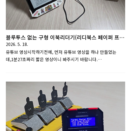
블루투스 없는 구형 이북리더기(리디북스 페이퍼 프
로) 유선 리모컨 제작기
2026. 5. 18.
유튜브 영상시작하기전에, 먼저 유튜브 영상을 하나 만들었는
데,1분27초짜리 짧은 영상이니 봐주시기 바랍니다.
https://youtu.be/sYRE6QIg9E8?si=lediLe-P3vlVLm6-1분27
초짜리 짧은 영상입니다. 아래 설명을 보기전에 보시기 바랍니다.
1. 누워서 책 보려다 실패하는 이유자기 전에는 늘 책을 읽어야겠
다고 결심합니다. 하지만 막상 침대에 누우면 결국 태블릿으로 넷
플릭스나 유튜브 영상을 보게 되는 경우가 많았습니다.이유는 단
순합니다. 피곤한 상태에서 이북리더기를 손에 들고 책을 읽는 것
보다, 거치대에 연결해 편하게 볼 수 있는 태블릿 쪽이 훨씬 편했
기 때문입니다. 물론 제가 가진 이북리더기도 거치대에 연결할 수
는 있습니다. 하지만 리모컨을 연결할 수 없는 구형기기이다 보