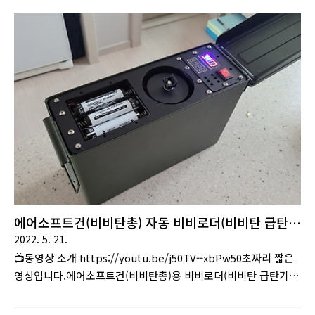
이 제 탄창에 정확히 맞지않아서 비비탄 10 www.choogo.net
위 게시물에서 소개했던 자동급탄기 소스코드 입니다. 아두이노
나노와 L298N모터드라이버, DC12V모터가 필요합니다.
//L298N 관련 int ENA = 10; //속도조절핀(pwm핀인
D3,5,6,9,10,11 중에서 사용) int INA1 = 9; int INA2 = 8; int
cmd = 0; //스위치 int switch_1 = 7; // int sw..
에어소프트건(비비탄총) 자동 비비로더(비비탄 급탄
기) 제작
2022. 5. 21.
📺동영상 소개 https://youtu.be/j50TV--xbPw50초짜리 짧은
영상입니다.에어소프트건(비비탄총)용 비비로더(비비탄 급탄기)
제작중입니다.돌돌이 비비로더를 샀는데..이놈이 제 탄창에 정확
히 맞지않아서 비비탄 10발 넣기도 힘들었습니다.새 비비로더를