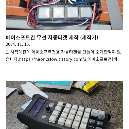
에어소프트건 무선 자동타겟 제작 (제작기)
2024. 11. 15.
1. 시작예전에 에어소프트건용 자동타겟을 만들어 소개한적이 있
습니다.https://heon2slow.tistory.com/2 에어소프트건(비비
탄총) 및 너프건용 자동 타겟 제작먼저 동영상부터 ..
https://youtu.be/_b0M1FEDWBk 동영상 만드는데 하루걸렸
습니다; (이제부터 구구절절 설명..) 1. 만들게 된 계기. 저는 여러
취미를 갖고 있는데 그 중 하나는 에어소프트건(비비탄
총)www.choogo.net이 시스템은 "유선으로" 연결된 메인콘트
롤러와 4개의 타겟유닛으로 구성되어 있습니다.처음에는 문제 없
이 잘 사용했지만, 시간이 지나면서 서브유닛과 메인콘트롤러를
연결하는 케이블에서 여러 가지 문제가 발생하기 시작했습니다.
납땜이 떨어지거나, 노이즈로 인해 오작동이 발생하는 등의 문제