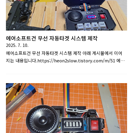
니 페..
에어소프트건 무선 자동타겟 시스템 제작
2025. 7. 10.
에어소프트건 무선 자동타겟 시스템 제작 아래 게시물에서 이어
지는 내용입니다.https://heon2slow.tistory.com/m/51 에어
소프트건 무선 자동타겟 제작 (제작기)1. 시작예전에 에어소프트
건용 자동타겟을 만들어 소개한적이 있습니
다.https://heon2slow.tistory.com/2 에어소프트건(비비탄총)
및 너프건용 자동 타겟 제작먼저 동영상부터 ..
https://youtu.be/_b0M1FEDWBk 동www.choogo.net 📺
영상 설명https://youtu.be/h2O6hNBFNow?
si=MD6AV1BU_AiCMEy5 🎯제작 계기 기존에 유선 타겟 시스템
을 제작하여 소개한 바 있습니다해당 포스트는 아래에서 확인할
수 있습니다. 에어소프트건(비비탄총) 및 너프건용 자동 ..