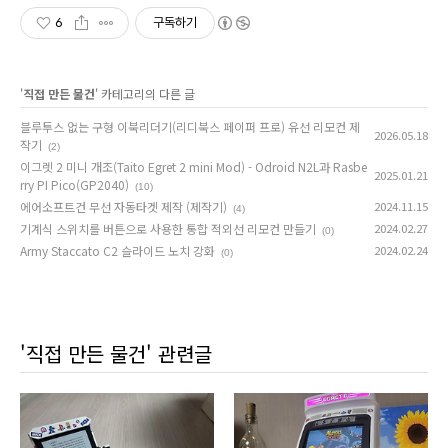
6
구독하기
'
직접 만든 물건
' 카테고리의 다른 글
블루투스 없는 구형 이북리더기(리디북스 페이퍼 프로) 유선 리모컨 제
2026.05.18
작기
(2)
이그렛 2 미니 개조(Taito Egret 2 mini Mod) - Odroid N2L과 Rasbe
2025.01.21
rry PI Pico(GP2040)
(10)
에어소프트건 무선 자동타겟 제작 (제작기)
2024.11.15
(4)
기계식 스위치를 버튼으로 사용한 통합 적외선 리모컨 만들기
2024.02.27
(0)
Army Staccato C2 슬라이드 노치 강화
2024.02.24
(0)
'직접 만든 물건' 관련글