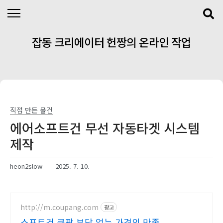
본문 바로가기
잡동 크리에이터 헌짱의 온라인 작업
실
직접 만든 물건
에어소프트건 무선 자동타겟 시스템
제작
heon2slow
2025. 7. 10.
http://m.coupang.com
광고
소프트건 쿠팡 부담 없는 가격의 만족