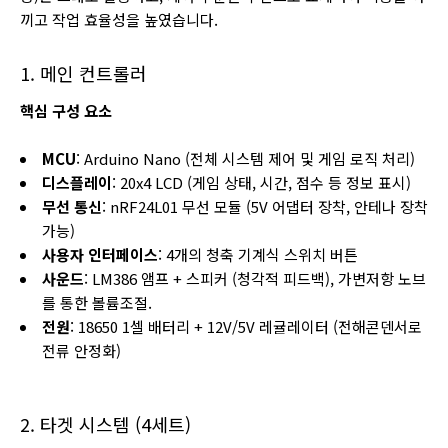
끼고 작업 효율성을 높였습니다.
1. 메인 컨트롤러
핵심 구성 요소
MCU
: Arduino Nano (전체 시스템 제어 및 게임 로직 처리)
디스플레이
: 20x4 LCD (게임 상태, 시간, 점수 등 정보 표시)
무선 통신
: nRF24L01 무선 모듈 (5V 어댑터 장착, 안테나 장착
가능)
사용자 인터페이스
: 4개의 청축 기계식 스위치 버튼
사운드
: LM386 앰프 + 스피커 (청각적 피드백), 가변저항 노브
를 통한 볼륨조절.
전원
: 18650 1셀 배터리 + 12V/5V 레귤레이터 (전해콘덴서로
전류 안정화)
2. 타겟 시스템 (4세트)