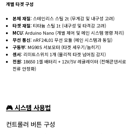
개별 타겟 구성
본체 재질
: 스테인리스 스틸 2t (무게감 및 내구성 고려)
타겟 재질
: 티타늄 스틸 1t (내구성 및 타격감 고려)
MCU
: Arduino Nano (개별 제어 및 메인 시스템 명령 처리)
무선 통신
: nRF24L01 무선 모듈 (메인 시스템과 동일)
구동부
: MG90S 서보모터 (타겟 세우기/눕히기)
센서
: 리미트스위치 1개 (물리적 타겟 넘어짐 감지)
전원
: 18650 1셀 배터리 + 12V/5V 레귤레이터 (전해콘덴서로
전류 안정화)
🎮 시스템 사용법
컨트롤러 버튼 구성