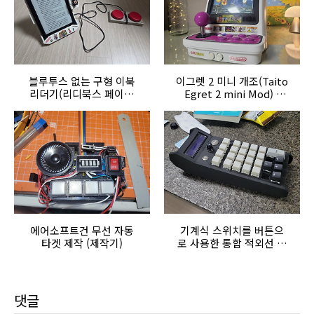
블루투스 없는 구형 이북
이그렛 2 미니 개조(Taito
리더기(리디북스 페이퍼
Egret 2 mini Mod) -
프로) 유선 리모컨 제작기
Odroid N2L과
Rasberry PI
Pico(GP2040)
에어소프트건 무선 자동
기계식 스위치를 버튼으
타겟 제작 (제작기)
로 사용한 통합 적외선 리
모컨 만들기
댓글