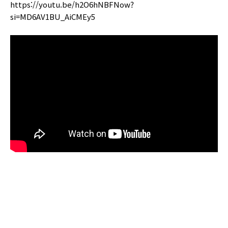
https://youtu.be/h2O6hNBFNow?
si=MD6AV1BU_AiCMEy5