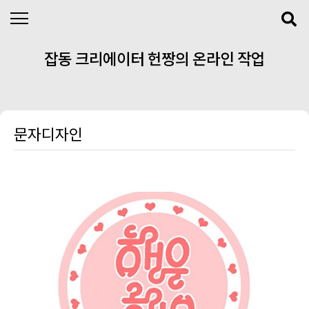
본문 바로가기
잡동 크리에이터 헌짱의 온라인 작업
실
문자디자인