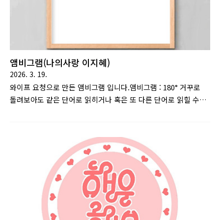
앰비그램(나의사랑 이지혜)
2026. 3. 19.
와이프 요청으로 만든 앰비그램 입니다.앰비그램 : 180° 거꾸로
돌려보아도 같은 단어로 읽히거나 혹은 또 다른 단어로 읽힐 수
있게 만든 문자 디자인을 말한다.댄 브라운의 소설 천사와 악마에
서 주요 소재로 이용된다. [출처 : 나무위키]제목은 '나의사랑 이
지혜'입니다..(오글오글)'나의사랑 이지혜'를 뒤집어 봐도 '나의사
랑 이지혜'가 됩니다.앰비그램 작업을 하다보면 만들기 쉬운 글자
가 있고 아닌 글자가 있는것을 알게되는데,와이프의 이름은 어려
운 글자에 속했습니다.(이,지 라는 단순한 글자가 연속으로 있고,
이름 세글자에 세로축이 너무 많아서 변형이 어렵더라고요) 최대
한 변형 전과 후의 모습에 억지가 없도록 작업했는데, 그럼에도
불구하고 가독성이 그리 좋지는 않은것 같습니다.