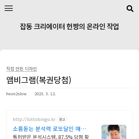
본문 바로가기
잡동 크리에이터 헌짱의 온라인 작업
실
직접 만든 디자인
앰비그램(복권당첨)
heon2slow
2023. 3. 12.
http://lottobingo.kr
광고
소름돋는 분석력 로또달인 매주
2등 이상 당첨자 속출
특허받은 분석시스템, 87.5% 당첨 확