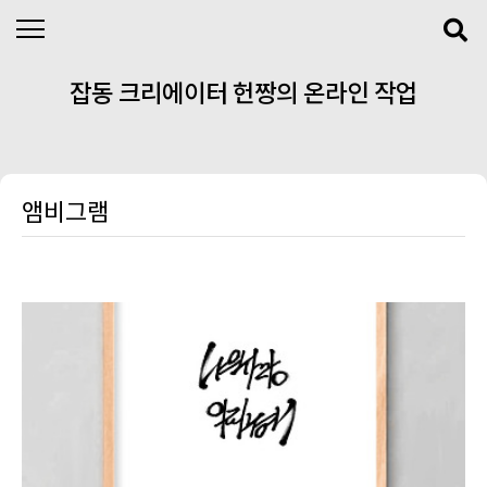
본문 바로가기
잡동 크리에이터 헌짱의 온라인 작업
실
앰비그램