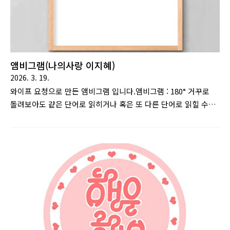
앰비그램(나의사랑 이지혜)
2026. 3. 19.
와이프 요청으로 만든 앰비그램 입니다.앰비그램 : 180° 거꾸로
돌려보아도 같은 단어로 읽히거나 혹은 또 다른 단어로 읽힐 수
있게 만든 문자 디자인을 말한다.댄 브라운의 소설 천사와 악마에
서 주요 소재로 이용된다. [출처 : 나무위키]제목은 '나의사랑 이
지혜'입니다..(오글오글)'나의사랑 이지혜'를 뒤집어 봐도 '나의사
랑 이지혜'가 됩니다.앰비그램 작업을 하다보면 만들기 쉬운 글자
가 있고 아닌 글자가 있는것을 알게되는데,와이프의 이름은 어려
운 글자에 속했습니다.(이,지 라는 단순한 글자가 연속으로 있고,
이름 세글자에 세로축이 너무 많아서 변형이 어렵더라고요) 최대
한 변형 전과 후의 모습에 억지가 없도록 작업했는데, 그럼에도
불구하고 가독성이 그리 좋지는 않은것 같습니다.