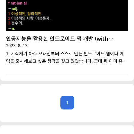
조..
인공지능을 활용한 안드로이드 앱 개발 (with
ChatGPT)
2023. 8. 13.
1. 시작계기 아주 오래전부터 스스로 만든 안드로이드 앱이나 게
임을 출시해보고 싶은 생각을 갖고 있었습니다. 근데 뭐 이미 유
용한 앱들은 차고 넘치기 때문에 누군가 만들어줬으면 좋겠지만
결코 아무도 만들지 않을 저에게만 필요한 그런 앱을 내손으로
만들어 보면 어떨까 하는 생각이 예전부터 있었고 그렇게 만들고
싶은 앱도 생각해 놨었습니다. 평소에 FlashCardsDeluxe라는
단어 암기장 앱을 사용해서 영어 단어를 외우고 있는데요. 카드
1
의 앞면에는 영어단어를 적어두고 뒷면에는 그 단어의 뜻을 적어
둔뒤, 앞면의 단어를 보고 뒷면을 확인하면서 단어를 외울수 있
게 도와주는 흔한 플래시카드 앱입니다. 이 FlashCardsDeluxe
앱은 HTML 태그를 사용해서 카드 앞뒷면을 꾸미기가 가능합니