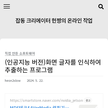
본문 바로가기
잡동 크리에이터 헌짱의 온라인 작업
실
직접 만든 소프트웨어
(인공지능 버전)화면 글자를 인식하여
추출하는 프로그램
heon2slow
2024. 5. 22.
https://smartstore.naver.com/nvidia_jetson
광고
MDS테크&AVerMedia 런칭기념