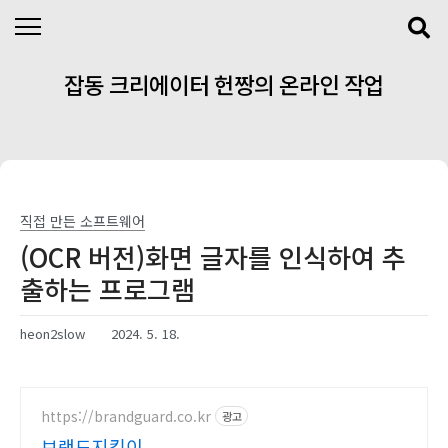
본문 바로가기
잡동 크리에이터 헌짱의 온라인 작업
실
직접 만든 소프트웨어
(OCR 버전)화면 글자를 인식하여 추
출하는 프로그램
heon2slow
2024. 5. 18.
https://brandguard.co.kr
광고
브랜드지킴이