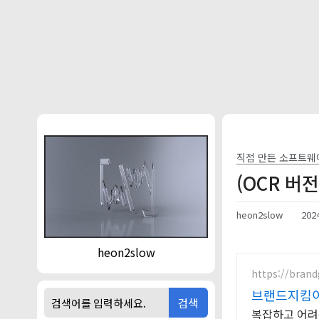
본문 바로가기
직접 만든 소프트웨
(OCR 
heon2slow
2024
heon2slow
https://brand
브랜드지킴
검색
복잡하고 어려