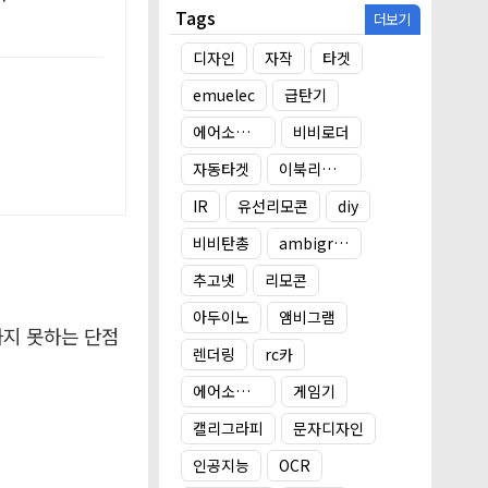
Tags
더보기
디자인
자작
타겟
emuelec
급탄기
에어소프트건
비비로더
자동타겟
이북리더기 거치대
IR
유선리모콘
diy
비비탄총
ambigram
추고넷
리모콘
아두이노
앰비그램
하지 못하는 단점
렌더링
rc카
에어소프트건 타겟
게임기
캘리그라피
문자디자인
인공지능
OCR