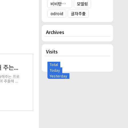
비비탄총 타겟
모델링
odroid
글자추출
Archives
Visits
Total
화면에 보이는 글자를 인식하여 추출해 주는 프로그램(인공지능 버전)
Today
Yesterday
추출해주는 프로
여 추출해 주