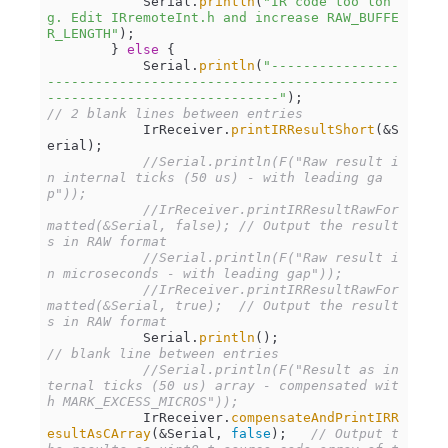
            Serial.
println
(
"IR code too lon
g. Edit IRremoteInt.h and increase RAW_BUFFE
R_LENGTH"
);

        } 
else
 {

            Serial.
println
(
"----------------
--------------------------------------------
-----------------------------"
);                 
// 2 blank lines between entries
            IrReceiver.
printIRResultShort
(&S
erial);

//Serial.println(F("Raw result i
n internal ticks (50 us) - with leading ga
p"));
//IrReceiver.printIRResultRawFor
matted(&Serial, false); // Output the result
s in RAW format
//Serial.println(F("Raw result i
n microseconds - with leading gap"));
//IrReceiver.printIRResultRawFor
matted(&Serial, true);  // Output the result
s in RAW format
            Serial.
println
();                    
// blank line between entries
//Serial.println(F("Result as in
ternal ticks (50 us) array - compensated wit
h MARK_EXCESS_MICROS"));
            IrReceiver.
compensateAndPrintIRR
esultAsCArray
(&Serial, 
false
);   
// Output t