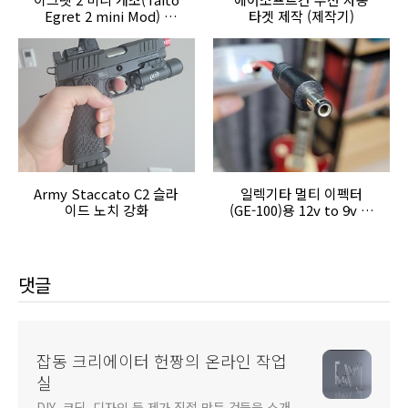
Egret 2 mini Mod) -
타겟 제작 (제작기)
Odroid N2L과
Rasberry PI
Pico(GP2040)
Army Staccato C2 슬라
일렉기타 멀티 이펙터
이드 노치 강화
(GE-100)용 12v to 9v 컨
버터 제작
댓글
잡동 크리에이터 헌짱의 온라인 작업
실
DIY, 코딩, 디자인 등 제가 직접 만든 것들을 소개