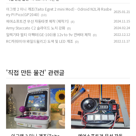
이그렛 2 미니 개조(Taito Egret 2 mini Mod) - Odroid N2L과 Rasbe
2025.01.21
rry PI Pico(GP2040)
(10)
에어소프트건 무선 자동타겟 제작 (제작기)
2024.11.15
(4)
Army Staccato C2 슬라이드 노치 강화
2024.02.24
(0)
일렉기타 멀티 이펙터(GE-100)용 12v to 9v 컨버터 제작
2022.12.12
(0)
RC카(타미야 와일드윌리2) 도색 및 LED 개조
2022.11.17
(0)
'직접 만든 물건' 관련글
이그렛 2 미니 개조(Taito
에어소프트건 무선 자동