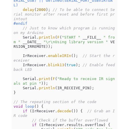
ERIAL_USB) || defined(SERIAL_PORT_USBVIRTUA
L)
delay
(
2000
); 
// To be able to connect Se
rial monitor after reset and before first pr
intout
#
endif
// Just to know which program is running 
on my Arduino
    Serial.
println
(
F
(
"START "
 __FILE__ 
" fro
m "
 __DATE__ 
"\r\nUsing library version "
 VE
RSION_IRREMOTE));

    IrReceiver.
enableIRIn
();  
// Start the r
eceiver
    IrReceiver.
blink13
(
true
); 
// Enable feed
back LED
    Serial.
print
(
F
(
"Ready to receive IR sign
als at pin "
));

    Serial.
println
(IR_RECEIVE_PIN);

}

// The repeating section of the code
void
loop
()
{

if
 (IrReceiver.
decode
()) {  
// Grab an I
R code
// Check if the buffer overflowed
if
 (IrReceiver.results.overflow) {
