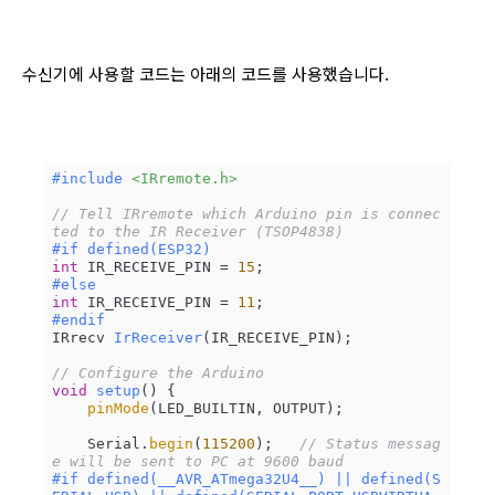
수신기에 사용할 코드는 아래의 코드를 사용했습니다.
#
include
<IRremote.h>
// Tell IRremote which Arduino pin is connec
ted to the IR Receiver (TSOP4838)
#
if
 defined(ESP32)
int
 IR_RECEIVE_PIN = 
15
#
else
int
 IR_RECEIVE_PIN = 
11
#
endif
IRrecv 
IrReceiver
(IR_RECEIVE_PIN)
;

// Configure the Arduino
void
setup
()
{

pinMode
(LED_BUILTIN, OUTPUT);

    Serial.
begin
(
115200
);   
// Status messag
e will be sent to PC at 9600 baud
#
if
 defined(__AVR_ATmega32U4__) || defined(S