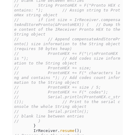
// blank line between entries
//        String ProntoHEX = F("Pronto HEX c
ontains: ");        // Assign string to Prot
oHex string object
//        if (int size = IrReceiver.compensa
teAndStorePronto(&ProntoHEX)) {   // Dump th
e content of the IReceiver Pronto HEX to the 
String object
//            // Append compensateAndStorePr
onto() size information to the String object 
(requires 50 bytes heap)
//            ProntoHEX += F("\r\nProntoHEX 
is ");              // Add codes size inform
ation to the String object
//            ProntoHEX += size;
//            ProntoHEX += F(" characters lo
ng and contains "); // Add codes count infor
mation to the String object
//            ProntoHEX += size / 5;
//            ProntoHEX += F(" codes");
//            Serial.println(ProntoHEX.c_str
());                // Print to the serial c
onsole the whole String object
//            Serial.println();                                 
// blank line between entries
//        }
        }

        IrReceiver.
resume
();                     