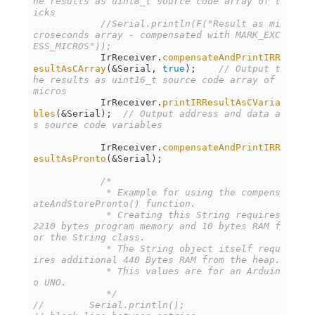
he results as uint8_t source code array of t
icks
//Serial.println(F("Result as mi
croseconds array - compensated with MARK_EXC
ESS_MICROS"));
            IrReceiver.
compensateAndPrintIRR
esultAsCArray
(&Serial, 
true
);    
// Output t
he results as uint16_t source code array of 
micros
            IrReceiver.
printIRResultAsCVaria
bles
(&Serial);  
// Output address and data a
s source code variables
            IrReceiver.
compensateAndPrintIRR
esultAsPronto
(&Serial);

/*

             * Example for using the compens
ateAndStorePronto() function.

             * Creating this String requires 
2210 bytes program memory and 10 bytes RAM f
or the String class.

             * The String object itself requ
ires additional 440 Bytes RAM from the heap.

             * This values are for an Arduin
o UNO.

             */
//        Serial.println();                                     