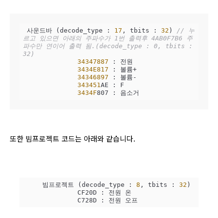
 사운드바 (decode_type : 
17
, tbits : 
32
) 
// 누
르고 있으면 아래의 주파수가 1번 출력후 4AB0F7B6 주
파수만 연이어 출력 됨.(decode_type : 0, tbits : 
32)
34347887
 : 전원

3434E817
 : 볼륨+

34346897
 : 볼륨-

343451
AE : F

3434F
807 : 음소거
또한 빔프로젝트 코드는 아래와 같습니다.
     빔프로젝트 (decode_type : 
8
, tbits : 
32
)

              CF20D : 전원 온

              C728D : 전원 오프