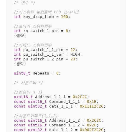
/* 변수 */
//키스위치 눌렀을때 LCD 표시시간
int
 key_disp_time = 
100
;

//로터리 스위치변수
int
 ro_switch_1_pin = 
8
;

(생략)

//키패드 스위치변수
int
 pu_switch_1_1_pin = 
22
int
int
 pu_switch_1_2_pin = 
23
; 

(생략)

uint8_t
 Repeats = 
0
;

/* 사운드바 */
//전원(1_1_1)
uint16_t
 Address_1_1_1 = 
0x2C2C
const
uint16_t
 Command_1_1_1 = 
0x1E
const
uint32_t
 data_1_1_1 = 
0xE11E2C2C
;

//사운드이펙트(1_1_2)
const
uint16_t
 Address_1_1_2 = 
0x2C2C
const
uint16_t
 Command_1_1_2 = 
0x2F
const
uint32_t
 data_1_1_2 = 
0xD02F2C2C
;
