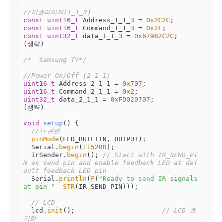
//이퀄라이저(1_1_3) 
const
uint16_t
 Address_1_1_3 = 
0x2C2C
const
uint16_t
 Command_1_1_3 = 
0x2F
const
uint32_t
 data_1_1_3 = 
0x67982C2C
;

(생략)

/*  Samsung TV*/
//Power On/Off (2_1_1)
uint16_t
 Address_2_1_1 = 
0x707
uint16_t
 Command_2_1_1 = 
0x2
uint32_t
 data_2_1_1 = 
0xFD020707
;

(생략)

void
setup
()
{

//ir관련
pinMode
(LED_BUILTIN, OUTPUT);

  Serial.
begin
(
115200
);

  IrSender.
begin
(); 
// Start with IR_SEND_PI
N as send pin and enable feedback LED at def
ault feedback LED pin
  Serial.
println
(
F
(
"Ready to send IR signals 
at pin "
STR
(IR_SEND_PIN)));

// LCD
  lcd.
init
();                      
// LCD 초
기화