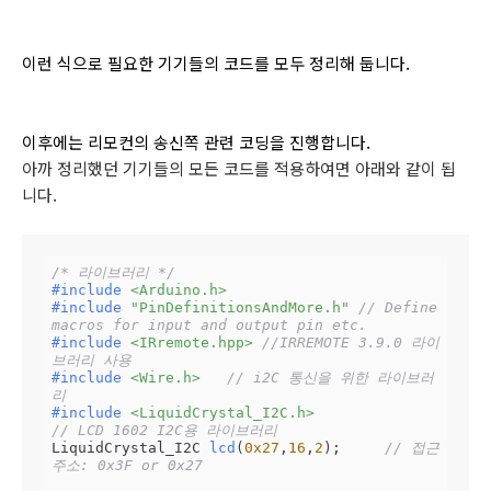
이런 식으로 필요한 기기들의 코드를 모두 정리해 둡니다.
이후에는 리모컨의 송신쪽 관련 코딩을 진행합니다.
아까 정리했던 기기들의 모든 코드를 적용하여면 아래와 같이 됩
니다.
/* 라이브러리 */
#
include
<Arduino.h>
#
include
"PinDefinitionsAndMore.h"
// Define 
macros for input and output pin etc.
#
include
<IRremote.hpp>
//IRREMOTE 3.9.0 라이
브러리 사용
#
include
<Wire.h>
// i2C 통신을 위한 라이브러
리
#
include
<LiquidCrystal_I2C.h>
// LCD 1602 I2C용 라이브러리
LiquidCrystal_I2C 
lcd
(
0x27
,
16
,
2
)
;     
// 접근
주소: 0x3F or 0x27