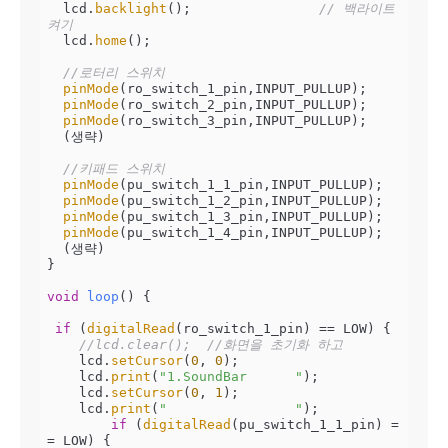
  lcd.
backlight
();                
// 백라이트 
켜기  
  lcd.
home
();

//로터리 스위치
pinMode
(ro_switch_1_pin,INPUT_PULLUP);   

pinMode
(ro_switch_2_pin,INPUT_PULLUP);   

pinMode
(ro_switch_3_pin,INPUT_PULLUP); 

  (생략)

//키패드 스위치
pinMode
(pu_switch_1_1_pin,INPUT_PULLUP);   

pinMode
(pu_switch_1_2_pin,INPUT_PULLUP);   

pinMode
(pu_switch_1_3_pin,INPUT_PULLUP);   

pinMode
(pu_switch_1_4_pin,INPUT_PULLUP);

  (생략)

}

void
loop
()
{

if
 (
digitalRead
(ro_switch_1_pin) == LOW) {

//lcd.clear();  //화면을 초기화 하고
    lcd.
setCursor
(
0
, 
0
);    

    lcd.
print
(
"1.SoundBar      "
);

    lcd.
setCursor
(
0
, 
1
);

    lcd.
print
(
"                "
);

if
 (
digitalRead
(pu_switch_1_1_pin) =
= LOW) {
