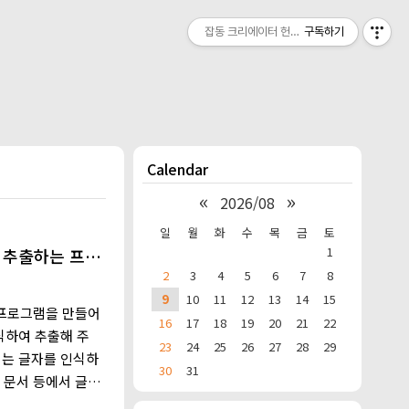
잡동 크리에이터 헌짱의 온라인 작업실
구독하기
Calendar
«
»
2026/08
일
월
화
수
목
금
토
1
 추출하는 프로
2
3
4
5
6
7
8
9
10
11
12
13
14
15
 프로그램을 만들어
16
17
18
19
20
21
22
식하여 추출해 주
23
24
25
26
27
28
29
보이는 글자를 인식하
30
31
, 문서 등에서 글자
.그런데 원본에