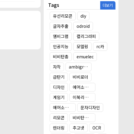
Tags
더보기
영상 등 아예 복
net 위 프로그램은
유선리모콘
diy
 위해 오픈소스
글자추출
odroid
데 아래에도 다시 언
인해 문자 가독성
앰비그램
캘리그라피
극복하기 위해 매
인공지능
모델링
rc카
비비탄총
emuelec
자작
ambigram
급탄기
비비로더
디자인
에어소프트건 타겟
게임기
이북리더기 거치대
에어소프트건
문자디자인
리모콘
비비탄총 타겟
렌더링
추고넷
OCR