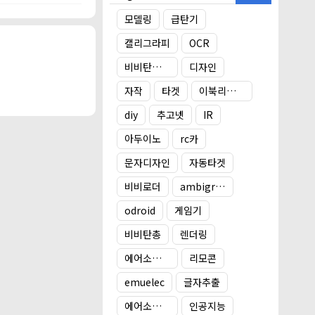
 ..
모델링
급탄기
.choogo.net 📺
캘리그라피
OCR
ow?
존에 유선 타겟 시스
비비탄총 타겟
디자인
트는 아래에서 확인
자작
타겟
이북리더기 거치대
프건용 자동 ..
diy
추고넷
IR
아두이노
rc카
문자디자인
자동타겟
비비로더
ambigram
odroid
게임기
비비탄총
렌더링
에어소프트건
리모콘
emuelec
글자추출
에어소프트건 타겟
인공지능