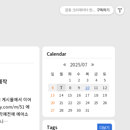
잡동 크리에이터 헌짱의 온라인 작업실
구독하기
Calendar
«
»
2025/07
일
월
화
수
목
금
토
1
2
3
4
5
제작
6
7
8
9
10
11
12
13
14
15
16
17
18
19
래 게시물에서 이어
20
21
22
23
24
25
26
y.com/m/51 에
27
28
29
30
31
시작예전에 에어소
니
Tags
더보기
2 에어소프트건(비비탄