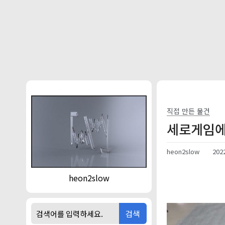
본문 바로가기
직접 만든 물건
세로게임에
heon2slow
2022
heon2slow
검색