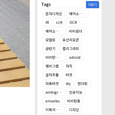
Tags
더보기
문자디자인
에어소프트건 타겟
IR
rc카
OCR
에어소프트건
비비로더
모델링
유선리모콘
급탄기
캘리그라피
비비탄총 타겟
odroid
앰비그램
자작
글자추출
타겟
자동타겟
diy
렌더링
ambigram
인공지능
emuelec
비비탄총
이북리더기 거치대
디자인