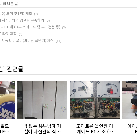
고리의 다른 글
) 도색 및 LED 개조
(0)
에 자신만의 작업실을 구축하기
(0)
 E1 개조 (무각 가이드 및 구리접점 등)
(2)
C 타겟 제작
(0)
 자동 비비로더(비비탄 급탄기) 제작
(11)
건' 관련글
와일드
방 없는 유부남이 거
조이트론 올인원 아
에어
LED
실에 자신만의 작업
케이드 E1 개조 (무
실을 구축하기
각 가이드 및 구리접