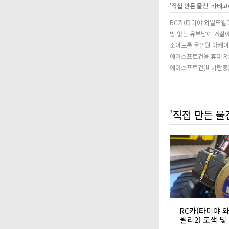
'
직접 만든 물건
' 카테
RC카(타미야 와일드윌리2
방 없는 유부남이 거실
조이트론 올인원 아케이드
에어소프트건용 휴대 R
에어소프트건(비비탄총)
'직접 만든 물
RC카(타미야 
윌리2) 도색 및 
개조