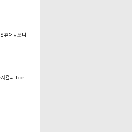
PE 휴대용모니
주사율과 1ms