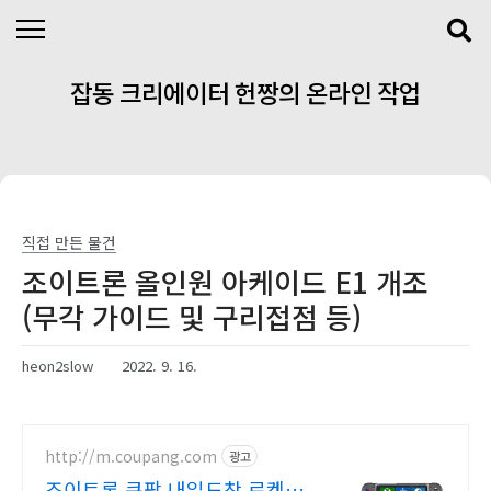
본문 바로가기
잡동 크리에이터 헌짱의 온라인 작업
실
직접 만든 물건
조이트론 올인원 아케이드 E1 개조
(무각 가이드 및 구리접점 등)
heon2slow
2022. 9. 16.
http://m.coupang.com
광고
조이트론 쿠팡 내일도착 로켓배