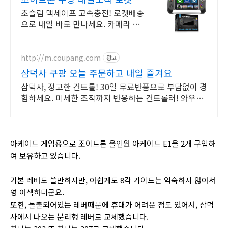
송
초슬림 맥세이프 고속충전! 로켓배송
으로 내일 바로 만나세요. 카메라 간
섭 없는 슬림 디자인! LCD 잔량 확인
에 기내 반입 OK.
http://m.coupang.com
광고
삼덕사 쿠팡 오늘 주문하고 내일 즐겨요
삼덕사, 정교한 컨트롤! 30일 무료반품으로 부담없이 경
험하세요. 미세한 조작까지 반응하는 컨트롤러! 와우회
원이라면 부담없이 사용해보고 결정하세요.
아케이드 게임용으로 조이트론 올인원 아케이드 E1을 2개 구입하
여 보유하고 있습니다.
기본 레버도 쓸만하지만, 아쉽게도 8각 가이드는 익숙하지 않아서
영 어색하더군요.
또한, 돌출되어있는 레버때문에 휴대가 어려운 점도 있어서, 삼덕
사에서 나오는 분리형 레버로 교체했습니다.