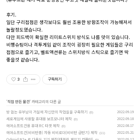
후기.
일단 구리접점은 생각보다도 훨씬 조용한 방향조작이 가능해져서
놀랄정도였습니다.
다만 피드백이 확실한 리미트스위치 방식도 나름 맛이 있습니다.
비행슈팅이나 격투게임 같이 조작이 굉장히 필요한 게임들은 구리
접점으로 즐기고, 벨트액션류는 스위치방식 스틱으로 즐기면 딱
좋을것 같습니다.
3
구독하기
'
직접 만든 물건
' 카테고리의 다른 글
방 없는 유부남이 거실에 자신만의 작업실을 구축하기
2022.09.19
(0)
세로게임에 사용할 휴대용 보조모니터 제작
2022.09.18
(0)
에어소프트건용 휴대 RC 타겟 제작
2022.08.17
(0)
에어소프트건(비비탄총) 자동 비비로더(비비탄 급탄기) 제작
2022.05.21
(11)
Odroid N2+ 로 다용도 기기 제작(태블릿,게임기,컴퓨터)
2022.05.12
(0)