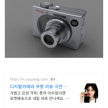
http://m.coupang.com
광고
디지털카메라 쿠팡 리뷰 극찬 가
성비
가볍고 감성 가득! 폰카 아쉬웠다면
로켓배송으로 내일 바로 만나세요. 와
우회원 무료배송 30일 반품! 최대