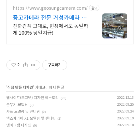
5% 캐시적립으로 감성 디카 구매!
https://www.geosungcamera.com/
광고
중고카메라 전문 거성카메라 투
명거래 최고가 매입 보장!
전화견적 그대로, 현장에서도 동일하
게 100% 당일지급!
2
구독하기
'
직접 만든 디자인
' 카테고리의 다른 글
웹사이트(추고넷) 디자인 히스토리
2022.12.13
(22)
분무기 모델링
2022.09.25
(0)
샤프 모델링 및 렌더링
2022.09.24
(0)
엑스페리아 X1 모델링 및 렌더링
2022.09.19
(2)
앰비그램 디자인
2022.09.18
(0)