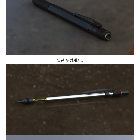
일단 뚜껑제거..