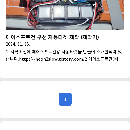
에어소프트건 무선 자동타겟 제작 (제작기)
2024. 11. 15.
1. 시작예전에 에어소프트건용 자동타겟을 만들어 소개한적이 있
습니다.https://heon2slow.tistory.com/2 에어소프트건(비비
탄총) 및 너프건용 자동 타겟 제작먼저 동영상부터 ..
https://youtu.be/_b0M1FEDWBk 동영상 만드는데 하루걸렸
습니다; (이제부터 구구절절 설명..) 1. 만들게 된 계기. 저는 여러
취미를 갖고 있는데 그 중 하나는 에어소프트건(비비탄
총)www.choogo.net이 시스템은 "유선으로" 연결된 메인콘트
1
롤러와 4개의 타겟유닛으로 구성되어 있습니다.처음에는 문제 없
이 잘 사용했지만, 시간이 지나면서 서브유닛과 메인콘트롤러를
연결하는 케이블에서 여러 가지 문제가 발생하기 시작했습니다.
납땜이 떨어지거나, 노이즈로 인해 오작동이 발생하는 등의 문제