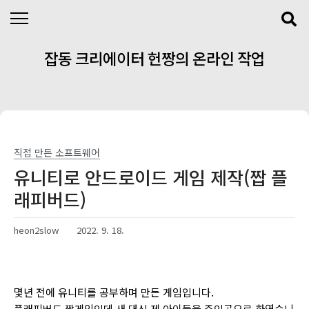
본문 바로가기
잡동 크리에이터 헌짱의 온라인 작업
실
직접 만든 소프트웨어
유니티로 안드로이드 게임 제작(짭 플
래피버드)
heon2slow
2022. 9. 18.
몇년 전에 유니티를 공부하며 만든 게임입니다.
플래피버드 짭게임인데 새 대신 제 아이들을 주인공으로 하였습니