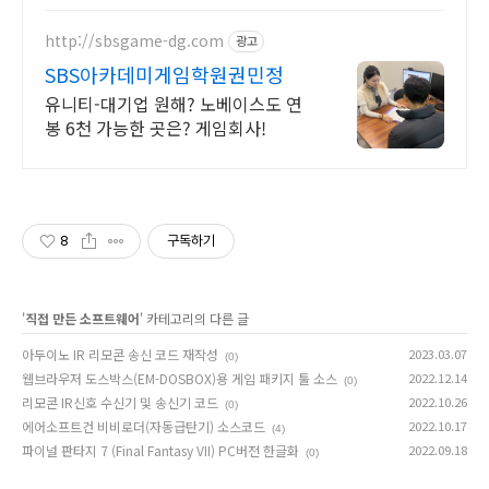
http://sbsgame-dg.com
광고
SBS아카데미게임학원권민정
유니티-대기업 원해? 노베이스도 연
봉 6천 가능한 곳은? 게임회사!
8
구독하기
'
직접 만든 소프트웨어
' 카테고리의 다른 글
아두이노 IR 리모콘 송신 코드 재작성
2023.03.07
(0)
웹브라우저 도스박스(EM-DOSBOX)용 게임 패키지 툴 소스
2022.12.14
(0)
리모콘 IR신호 수신기 및 송신기 코드
2022.10.26
(0)
에어소프트건 비비로더(자동급탄기) 소스코드
2022.10.17
(4)
파이널 판타지 7 (Final Fantasy VII) PC버전 한글화
2022.09.18
(0)